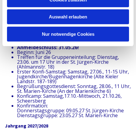
Für die Eltern
s
w
Auswahl erlauben
a
Wichtige Termine
h
l
Nur notwendige Cookies
Jahrgang 2026/2027
Anmeldeschluss: 31.05.26!
Beginn: Juni 26
Treffen für die Gruppeneinteilung: Dienstag,
23.06. um 17 Uhr in der St. Jürgen-Kirche
(Ahlmannstr. 18)
Erster Konfi-Samstag: Samstag, 27.06., 11-15 Uhr,
Jugendkirche/Bugenhagenkirche (Alte Kieler
Landstr. 187-189)
Begrüßungsgottesdienst: Sonntag, 28.06., 11 Uhr,
St. Marien-Kirche (An der Marienkirche 6)
Konficamp: Samstag,17.10.-Mittwoch, 21.10.26,
Scheersberg
Konfirmation:
Donnerstagsgruppe: 09.05.27 St. Jürgen-Kirche
Dienstagsgruppe: 23.05.27 St. Marien-Kirche
Jahrgang 2027/2028