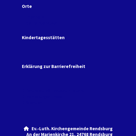
Orte
Friedhöfe
Gemeindehäuser
Kindertagesstätten
Erklärung zur Barrierefreiheit
Partnerschaft Haapsalu / Estland
Rendsburger Thesen
Spenden
Ev.-Luth. Kirchengemeinde Rendsburg

An der Marienkirche 21, 24768 Rendsburg