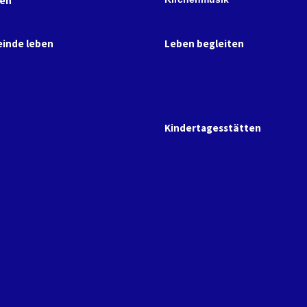
hen
inde leben
Leben begleiten
tnerschaft Haapsalu / Estland
dsburger Thesen
enden
Kindertagesstätten
edhöfe
eindehäuser
tnerschaft Haapsalu / Estland
dsburger Thesen
enden