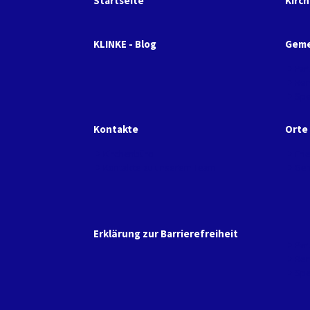
Startseite
Kirc
KLINKE - Blog
Geme
Par
Ren
Sp
Kontakte
Orte
Kirchenbüro
Fri
Kontakte zu unserem Team
Gem
Erklärung zur Barrierefreiheit
Par
Ren
Sp