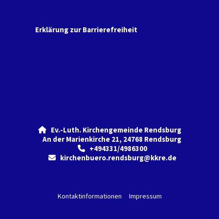
Erklärung zur Barrierefreiheit
Partnerschaft Haapsalu / Estland
Rendsburger Thesen
Spenden
Ev.-Luth. Kirchengemeinde Rendsburg

An der Marienkirche 21, 24768 Rendsburg
+494331/4986300

kirchenbuero.rendsburg@kkre.de

Kontaktinformationen
Impressum