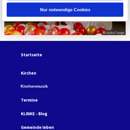
h
l
Nur notwendige Cookies
© Ulrike Taege
Startseite
Kirchen
Kirchenmusik
Termine
KLINKE - Blog
Gemeinde leben