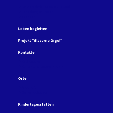
Partnerschaft Haapsalu / Estland
Rendsburger Thesen
Spenden
Leben begleiten
Projekt "Gläserne Orgel"
Kontakte
Kirchenbüro
Kontakte zu unserem Team
Orte
Friedhöfe
Gemeindehäuser
Kindertagesstätten