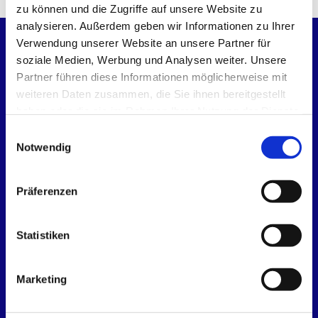
zu können und die Zugriffe auf unsere Website zu
analysieren. Außerdem geben wir Informationen zu Ihrer
Verwendung unserer Website an unsere Partner für
Startseite
soziale Medien, Werbung und Analysen weiter. Unsere
Partner führen diese Informationen möglicherweise mit
weiteren Daten zusammen, die Sie ihnen bereitgestellt
Kirchen
haben oder die sie im Rahmen Ihrer Nutzung der Dienste
gesammelt haben.
Kirchenmusik
E
Notwendig
i
Termine
n
w
Präferenzen
KLINKE - Blog
i
l
Gemeinde leben
l
Statistiken
i
Partnerschaft Haapsalu / Estland
Rendsburger Thesen
g
Marketing
Spenden
u
n
Leben begleiten