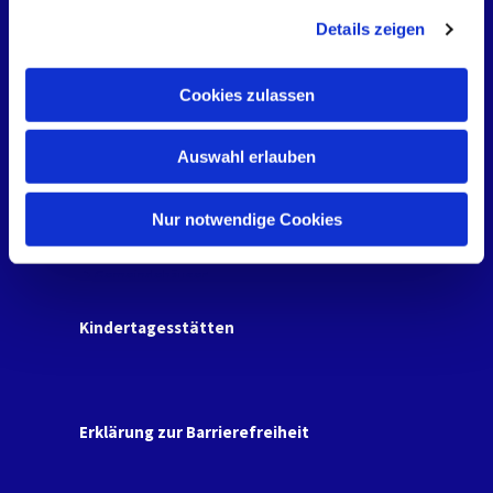
g
Details zeigen
s
Projekt "Gläserne Orgel"
a
u
Cookies zulassen
Kontakte
s
w
Kirchenbüro
Auswahl erlauben
Kontakte zu unserem Team
a
h
Orte
l
Nur notwendige Cookies
Friedhöfe
Gemeindehäuser
Kindertagesstätten
Erklärung zur Barrierefreiheit