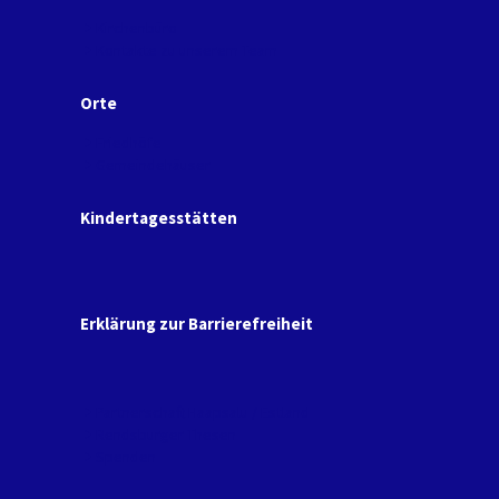
Kirchenbüro
Kontakte zu unserem Team
Orte
Friedhöfe
Gemeindehäuser
Kindertagesstätten
Erklärung zur Barrierefreiheit
Partnerschaft Haapsalu / Estland
Rendsburger Thesen
Spenden