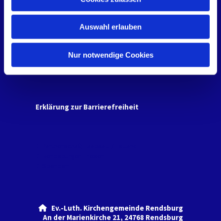
s
Orte
w
Friedhöfe
Auswahl erlauben
a
Gemeindehäuser
h
l
Nur notwendige Cookies
Kindertagesstätten
Erklärung zur Barrierefreiheit
Partnerschaft Haapsalu / Estland
Rendsburger Thesen
Spenden
Ev.-Luth. Kirchengemeinde Rendsburg

An der Marienkirche 21, 24768 Rendsburg