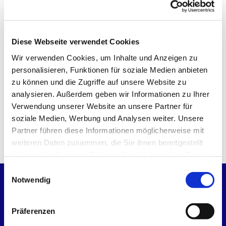
Team
: Du bist Teil des Teams
„Kirchengemeinderat“ und knüpfst Kontakte.
Diese Webseite verwendet Cookies
Wenn dein Interesse geweckt ist, melde dich
gerne bei Pastorin Janina Boysen
Wir verwenden Cookies, um Inhalte und Anzeigen zu
(janina.boysen@kkre.de, Tel.: 04331 28107)
personalisieren, Funktionen für soziale Medien anbieten
oder
zu können und die Zugriffe auf unsere Website zu
Pastorin Claudia Heynen
analysieren. Außerdem geben wir Informationen zu Ihrer
(claudia.heynen@kkre.de, Tel.: 04331 332030).
Verwendung unserer Website an unsere Partner für
soziale Medien, Werbung und Analysen weiter. Unsere
Partner führen diese Informationen möglicherweise mit
weiteren Daten zusammen, die Sie ihnen bereitgestellt
haben oder die sie im Rahmen Ihrer Nutzung der Dienste
gesammelt haben.
E
Notwendig
i
Startseite
n
w
Präferenzen
i
Kirchen