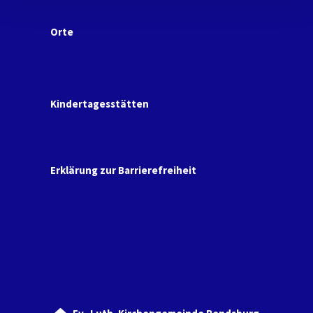
Orte
Friedhöfe
Gemeindehäuser
Kindertagesstätten
Erklärung zur Barrierefreiheit
Partnerschaft Haapsalu / Estland
Rendsburger Thesen
Spenden