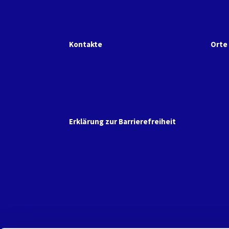
Ren
Sp
Kontakte
Orte
Kirchenbüro
Fri
Kontakte zu unserem Team
Gem
Erklärung zur Barrierefreiheit
Par
Ren
Sp