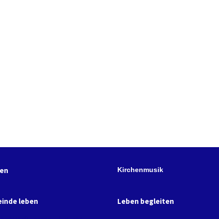
hen
Kirchenmusik
inde leben
Leben begleiten
tnerschaft Haapsalu / Estland