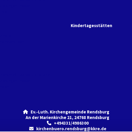
dsburger Thesen
enden
Kindertagesstätten
edhöfe
eindehäuser
tnerschaft Haapsalu / Estland
dsburger Thesen
enden
Ev.-Luth. Kirchengemeinde Rendsburg

An der Marienkirche 21, 24768 Rendsburg
+494331/4986300

kirchenbuero.rendsburg@kkre.de
