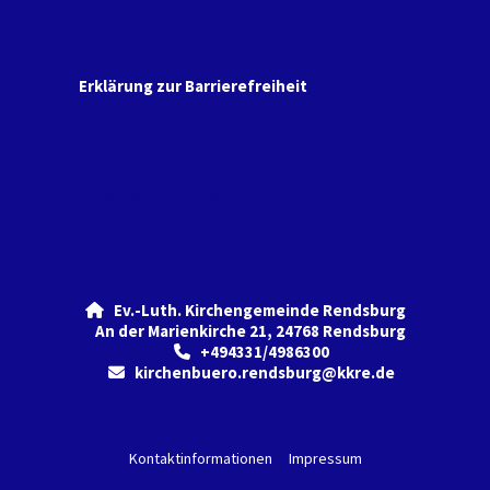
Erklärung zur Barrierefreiheit
Partnerschaft Haapsalu / Estland
Rendsburger Thesen
Spenden
Ev.-Luth. Kirchengemeinde Rendsburg

An der Marienkirche 21, 24768 Rendsburg
+494331/4986300

kirchenbuero.rendsburg@kkre.de

Kontaktinformationen
Impressum