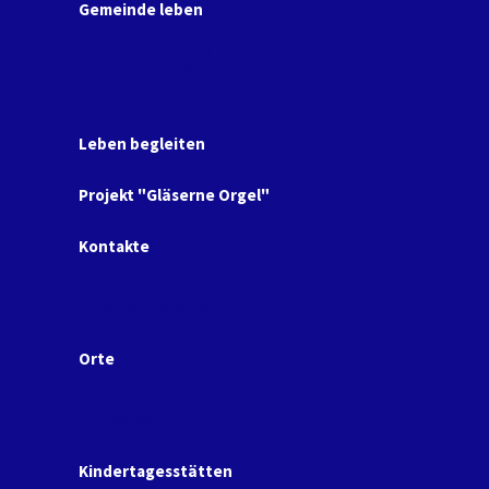
Gemeinde leben
Partnerschaft Haapsalu / Estland
Rendsburger Thesen
Spenden
Leben begleiten
Projekt "Gläserne Orgel"
Kontakte
Kirchenbüro
Kontakte zu unserem Team
Orte
Friedhöfe
Gemeindehäuser
Kindertagesstätten