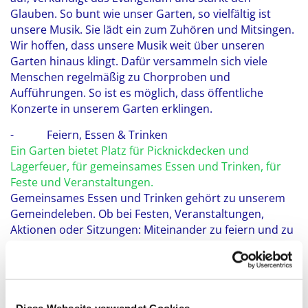
Glauben. So bunt wie unser Garten, so vielfältig ist
unsere Musik. Sie lädt ein zum Zuhören und Mitsingen.
Wir hoffen, dass unsere Musik weit über unseren
Garten hinaus klingt. Dafür versammeln sich viele
Menschen regelmäßig zu Chorproben und
Aufführungen. So ist es möglich, dass öffentliche
Konzerte in unserem Garten erklingen.
- Feiern, Essen & Trinken
Ein Garten bietet Platz für Picknickdecken und
Lagerfeuer, für gemeinsames Essen und Trinken, für
Feste und Veranstaltungen.
Gemeinsames Essen und Trinken gehört zu unserem
Gemeindeleben. Ob bei Festen, Veranstaltungen,
Aktionen oder Sitzungen: Miteinander zu feiern und zu
essen stärkt die Gemeinschaft.
- Austausch
In einem Garten begegnen sich Menschen, die sich im
Alltag vielleicht nie treffen würden. Sie nehmen sich in
Diese Webseite verwendet Cookies