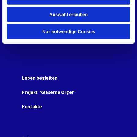
s
w
Termine
Auswahl erlauben
a
h
KLINKE - Blog
l
Nur notwendige Cookies
Gemeinde leben
Partnerschaft Haapsalu / Estland
Rendsburger Thesen
Spenden
Leben begleiten
Projekt "Gläserne Orgel"
Kontakte
Kirchenbüro
Kontakte zu unserem Team