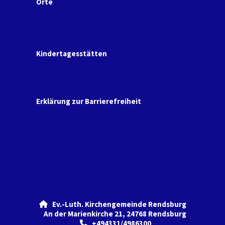
Orte
Friedhöfe
Gemeindehäuser
Kindertagesstätten
Erklärung zur Barrierefreiheit
Partnerschaft Haapsalu / Estland
Rendsburger Thesen
Spenden
Ev.-Luth. Kirchengemeinde Rendsburg

An der Marienkirche 21, 24768 Rendsburg
+494331/4986300
