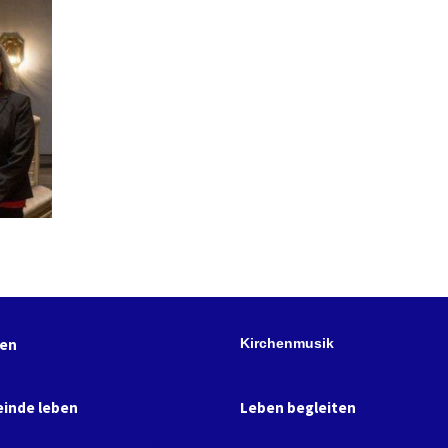
hen
Kirchenmusik
inde leben
Leben begleiten
tnerschaft Haapsalu / Estland