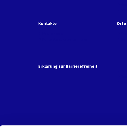
Ren
Sp
Kontakte
Orte
Kirchenbüro
Fri
Kontakte zu unserem Team
Gem
Erklärung zur Barrierefreiheit
Par
Ren
Sp