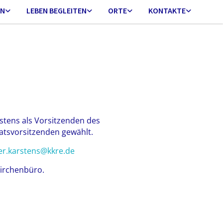
EN
LEBEN BEGLEITEN
ORTE
KONTAKTE
stens als Vorsitzenden des
atsvorsitzenden gewählt.
er.karstens@kkre.de
Kirchenbüro.