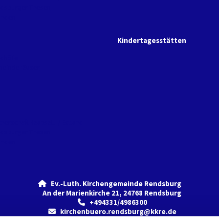
dsburger Thesen
enden
Kindertagesstätten
edhöfe
eindehäuser
tnerschaft Haapsalu / Estland
dsburger Thesen
enden
Ev.-Luth. Kirchengemeinde Rendsburg

An der Marienkirche 21, 24768 Rendsburg
+494331/4986300

kirchenbuero.rendsburg@kkre.de
