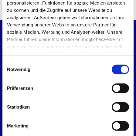
personalisieren, Funktionen für soziale Medien anbieten
zu können und die Zugriffe auf unsere Website zu
analysieren. Außerdem geben wir Informationen zu Ihrer
Verwendung unserer Website an unsere Partner für
soziale Medien, Werbung und Analysen weiter. Unsere
Startseite
Partner führen diese Informationen möglicherweise mit
weiteren Daten zusammen, die Sie ihnen bereitgestellt
Kirchen
haben oder die sie im Rahmen Ihrer Nutzung der Dienste
gesammelt haben.
E
Kirchenmusik
Notwendig
i
n
Termine
w
Präferenzen
i
KLINKE - Blog
l
l
Statistiken
Gemeinde leben
i
Partnerschaft Haapsalu / Estland
g
Marketing
Rendsburger Thesen
u
Spenden
n