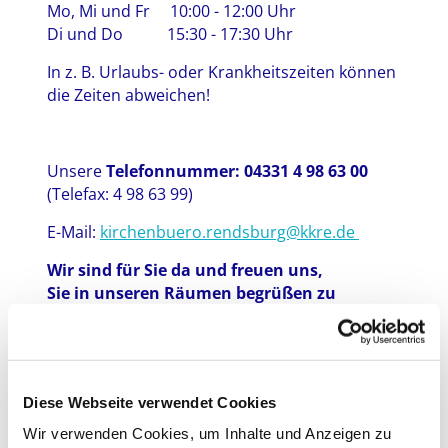
Mo, Mi und Fr 10:00 - 12:00 Uhr
Di und Do 15:30 - 17:30 Uhr
In z. B. Urlaubs- oder Krankheitszeiten können
die Zeiten abweichen!
Unsere
Telefonnummer: 04331 4 98 63 00
(Telefax: 4 98 63 99)
E-Mail:
kirchenbuero.rendsburg@kkre.de
Wir sind für Sie da und freuen uns,
Sie in unseren Räumen begrüßen zu
können:
Birthe Dunker
Melanie Ehlers
Diese Webseite verwendet Cookies
Volker Meyer
Wir verwenden Cookies, um Inhalte und Anzeigen zu
Sylvia Tintelnot-Emcke