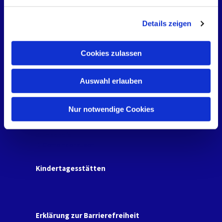
g
Leben begleiten
Details zeigen
s
a
Projekt "Gläserne Orgel"
u
Cookies zulassen
s
Kontakte
w
Auswahl erlauben
a
Kirchenbüro
Kontakte zu unserem Team
h
l
Nur notwendige Cookies
Orte
Friedhöfe
Gemeindehäuser
Kindertagesstätten
Erklärung zur Barrierefreiheit