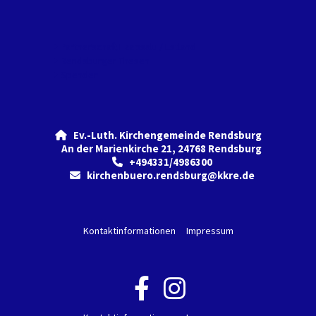
Partnerschaft Haapsalu / Estland
Rendsburger Thesen
Spenden
Ev.-Luth. Kirchengemeinde Rendsburg

An der Marienkirche 21, 24768 Rendsburg
+494331/4986300

kirchenbuero.rendsburg@kkre.de

Kontaktinformationen
Impressum